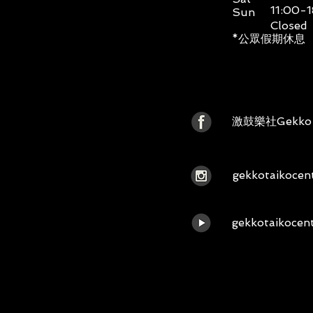
11:00-
Sun
Closed
*公眾假期休息
激鼓樂社Gekko T
gekkotaikocen
gekkotaikocen