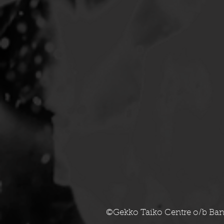
©Gekko Taiko Centre o/b Ban