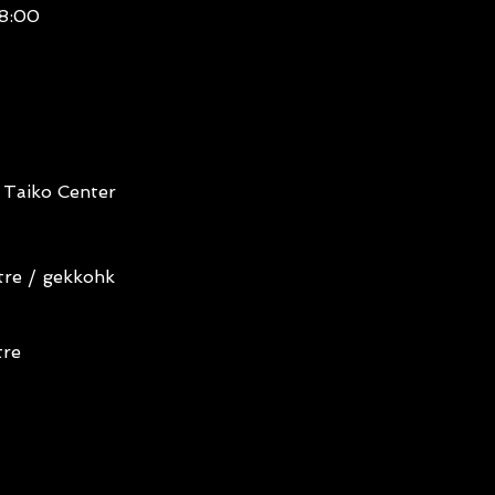
18:00
aiko Center
tre / gekkohk
tre