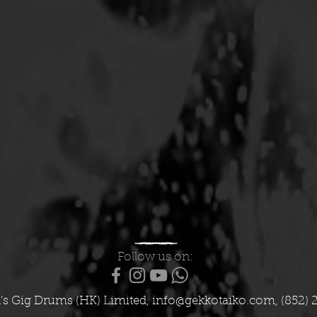
Follow us on:
's Gig Drums (HK) Limited,
info@gekkotaiko.com
, (852) 