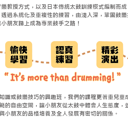
音樂教授方式，以及日本傳統太鼓訓練模式編制而成
；透過系統化及重複性的練習，由淺入深，鞏固鼓樂
讓小朋友踏上成為專業鼓手之路！
知識或鼓樂技巧的興趣班，我們的課程更著重兒童
範的自由空間，讓小朋友從太鼓中體會人生態度，
與小朋友的品格培養及全人發展有密切的關係。