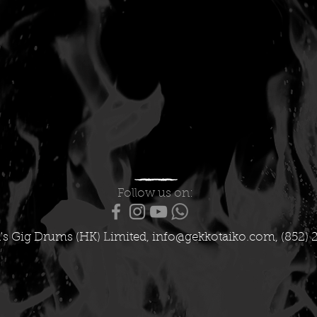
Follow us on:
's Gig Drums (HK) Limited,
info@gekkotaiko.com
, (852) 