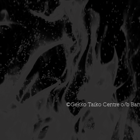
©Gekko Taiko Centre o/b Ban