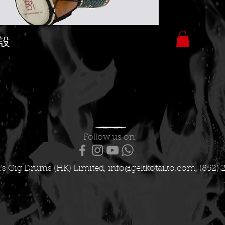
設
Follow us on:
's Gig Drums (HK) Limited,
info@gekkotaiko.com
, (852) 