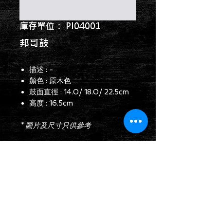
庫存單位： PI04001
邦哥鼓
描述 : -
顏色 : 原木色
鼓面直徑 : 14.0/ 18.0/ 22.5cm
高度 : 16.5cm
* 圖片及尺寸只供參考
查詢表格
Follow us on: