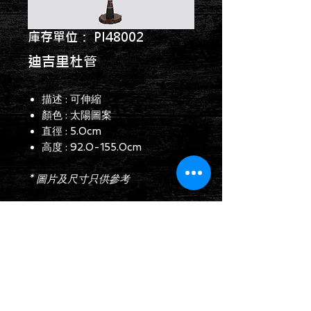
庫存單位： PI48002
迪吉里杜管
描述 : 可伸縮
顏色 : 太陽圖案
直徑 : 5.0cm
高度 : 92.0-155.0cm
* 圖片及尺寸只供參考
查詢表格
Follow us on: