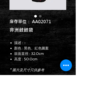
庫存單位： AA02071
非洲鼓鼓袋
描述 : -
顏色 : 黑色、紅色圖案
鼓面直徑 : 32.0cm
高度 : 50.0cm
* 圖片及尺寸只供參考
查詢表格
Follow us on: