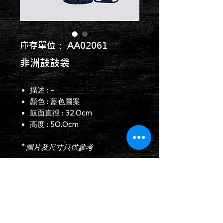
庫存單位： AA02061
非洲鼓鼓袋
描述 : -
顏色 : 藍色圖案
鼓面直徑 : 32.0cm
高度 : 50.0cm
* 圖片及尺寸只供參考
查詢表格
Follow us on: