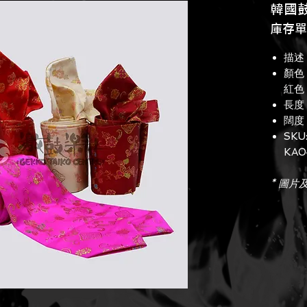
韓國
庫存單位
描述 :
顏色 
紅色
長度 
闊度 
SKU
KA0
* 圖片