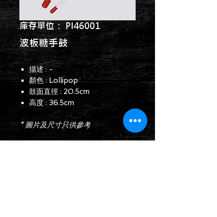
庫存單位： PI46001
波板糖手鼓
描述 : -
顏色 : Lollipop
鼓面直徑 : 20.5cm
高度 : 36.5cm
* 圖片及尺寸只供參考
查詢表格
Follow us on: