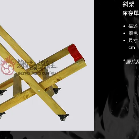
斜架
庫存單位
描述 :
顏色 
尺寸: 
cm
* 圖片