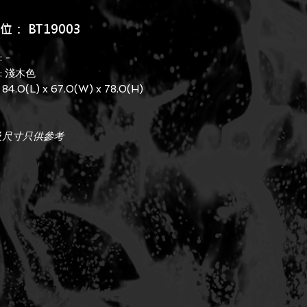
： BT19003
 -
: 淺木色
84.0(L) x 67.0(W) x 78.0(H)
及尺寸只供參考