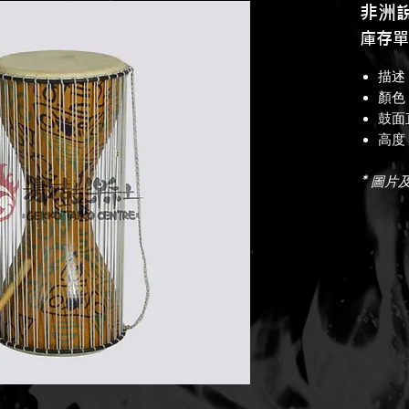
非洲
庫存單
描述 :
顏色
鼓面直
高度 
* 圖片