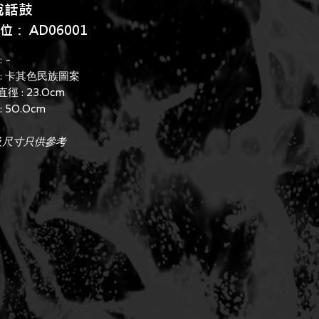
說話鼓
位： AD06001
 -
 : 卡其色民族圖案
徑 : 23.0cm
: 50.0cm
及尺寸只供參考