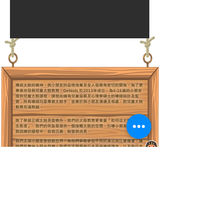
傳統太鼓的精神，與小朋友的品格培養及全人發展有密切的關係。為了更
專業地發展兒童太鼓教育，Gekkids 於2013年成立，為4-16歲的小朋友
提供兒童太鼓課程，課程由擁有兒童發展及心理學碩士的導師設計及監
管，所有導師均是專業太鼓手，並善於與小朋友溝通及相處，對兒童太鼓
教育充滿熱誠。
除了學習正統太鼓及音樂外，我們的太鼓教育更著重「如何從太鼓體會人
生態度」，我們的宗旨是提供一個接觸太鼓的空間，引導小朋友於接受太
鼓訓練的過程中，自我沉澱﹑蛻變與成長。
我們主張小朋友多放眼世界，為他們爭取參加不同的演出與比賽機會，讓
他們在舞台上發光發亮。我們亦定期舉辦日本星級導師課堂，以及到日本
的交流課程，讓他們增廣見聞。
Follow us on: